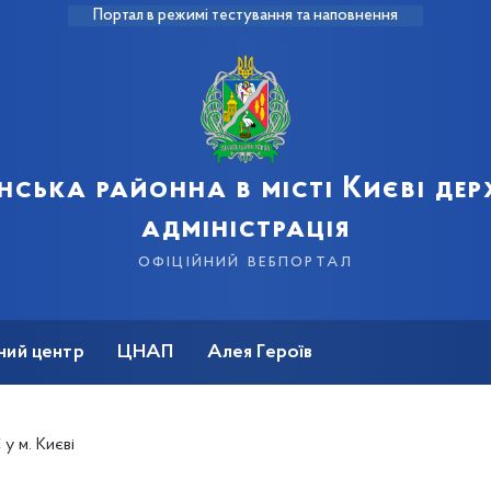
Портал в режимі тестування та наповнення
нська районна в місті Києві де
адміністрація
офіційний вебпортал
ний центр
ЦНАП
Алея Героїв
у м. Києві