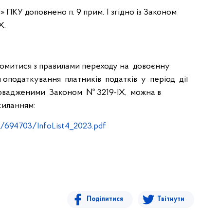
 ПКУ доповнено п. 9 прим. 1 згідно із Законом
Х.
айомитися з правилами переходу на довоєнну
 оподаткування платників податків у період дії
апровадженими Законом № 3219-ІХ, можна в
силанням:
8/694703/InfoList4_2023.pdf
Поділитися
Твітнути