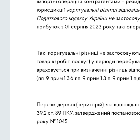
імпортні операції з контрагентами ‒ рези
юрисдикції,
коригувальні різниці відповідно 
Податкового кодексу України не застосову
прибуток з 01 серпня 2023 року такі опера
Такі коригувальні різниці не застосовуют
товарів (робіт, послуг) у періоди перебув
враховується при визначенні різниць відпові
(пп. 9 прим.1.3.6 пп. 9 прим.1.3 п. 9 прим.
Перелік держав (територій), які відповідают
39.2 ст. 39 ПКУ, затверджений постановою
року № 1045.