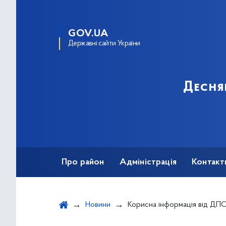
GOV.UA
Державні сайти України
Десня
Про район
Адміністрація
Контакт
Новини
Корисна інформація від ДПС 