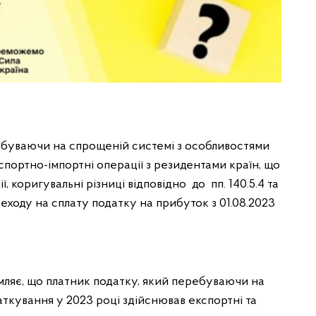
ребуваючи на спрощеній системі з особливостями
портно-імпортні операції з резидентами країн, що
 коригувальні різниці відповідно до пп. 140.5.4 та
переходу на сплату податку на прибуток з 01.08.2023
омляє, що платник податку, який перебуваючи на
ткування у 2023 році здійснював експортні та