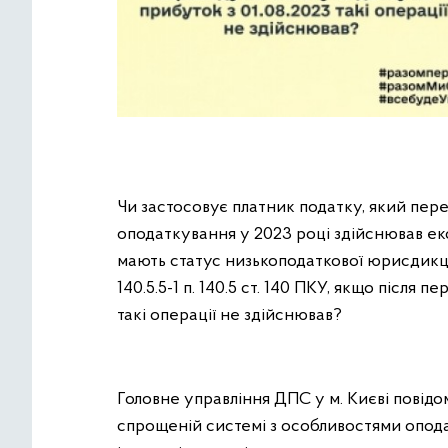
Чи застосовує платник податку, який пе
оподаткування у 2023 році здійснював екс
мають статус низькоподаткової юрисдикції,
140.5.5-1 п. 140.5 ст. 140 ПКУ, якщо після 
такі операції не здійснював?
Головне управління ДПС у м. Києві повід
спрощеній системі з особливостями опода