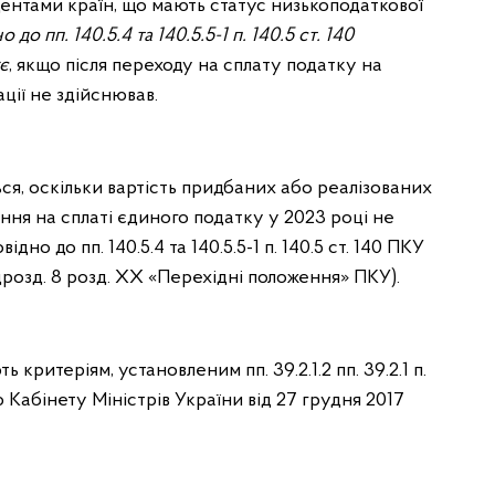
дентами країн, що мають статус низькоподаткової
до пп. 140.5.4 та 140.5.5-1 п. 140.5 ст. 140
є
, якщо після переходу на сплату податку на
ції не здійснював.
ься, оскільки вартість придбаних або реалізованих
ання на сплаті єдиного податку у 2023 році не
дно до пп. 140.5.4 та 140.5.5-1 п. 140.5 ст. 140 ПКУ
1 підрозд. 8 розд. ХХ «Перехідні положення» ПКУ).
ь критеріям, установленим пп. 39.2.1.2 пп. 39.2.1 п.
 Кабінету Міністрів України від 27 грудня 2017