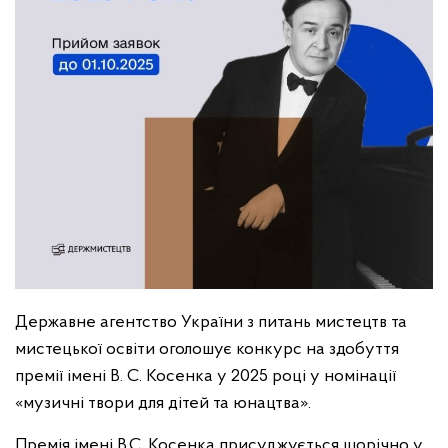
Державне агентство України з питань мистецтв та
мистецької освіти оголошує конкурс на здобуття
премії імені В. С. Косенка у 2025 році у номінації
«музичні твори для дітей та юнацтва».
Премія імені В.С. Косенка присуджується щорічно у