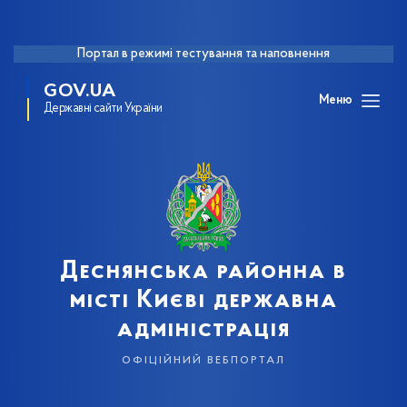
Портал в режимі тестування та наповнення
GOV.UA
Меню
Державні сайти України
Деснянська районна в
місті Києві державна
адміністрація
офіційний вебпортал