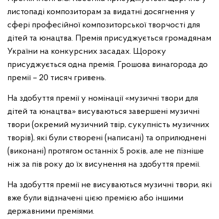
листопаді композиторам за видатні досягнення у
сфері професійної композиторської творчості для
дітей та юнацтва.
Премія присуджується громадянам
України на конкурсних засадах. Щороку
присуджується одна премія.
Грошова винагорода до
премії – 20 тисяч гривень.
На здобуття премії у номінації «музичні твори для
дітей та юнацтва» висуваються завершені музичні
твори (окремий музичний твір, сукупність музичних
творів), які були створені (написані) та оприлюднені
(виконані) протягом останніх 5 років, але не пізніше
ніж за пів року до їх висунення на здобуття премії.
На здобуття премії не висуваються музичні твори, які
вже були відзначені цією премією або іншими
державними преміями.