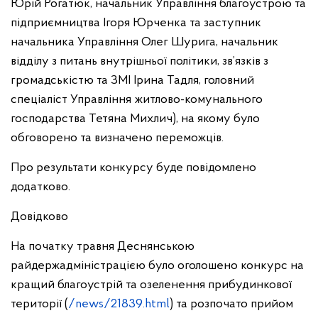
Юрій Рогатюк, начальник Управління благоустрою та
підприємництва Ігоря Юрченка та заступник
начальника Управління Олег Шурига, начальник
відділу з питань внутрішньої політики, зв’язків з
громадськістю та ЗМІ Ірина Тадля, головний
спеціаліст Управління житлово-комунального
господарства Тетяна Михлич), на якому було
обговорено та визначено переможців.
Про результати конкурсу буде повідомлено
додатково.
Довідково
На початку травня Деснянською
райдержадміністрацією було оголошено конкурс на
кращий благоустрій та озеленення прибудинкової
території (
/news/21839.html
) та розпочато прийом