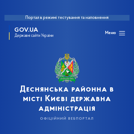
Портал в режимі тестування та наповнення
GOV.UA
Меню
Державні сайти України
Деснянська районна в
місті Києві державна
адміністрація
офіційний вебпортал