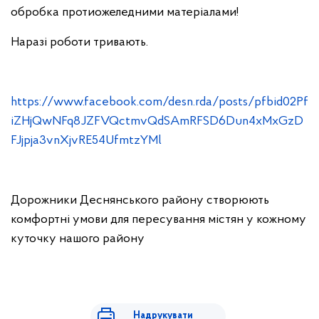
обробка протиожеледними матеріалами!
Наразі роботи тривають.
https://www.facebook.com/desn.rda/posts/pfbid02Pf
iZHjQwNFq8JZFVQctmvQdSAmRFSD6Dun4xMxGzD
FJjpja3vnXjvRE54UfmtzYMl
Дорожники Деснянського району створюють
комфортні умови для пересування містян у кожному
куточку нашого району
Надрукувати