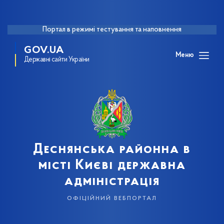
Портал в режимі тестування та наповнення
GOV.UA
Меню
Державні сайти України
Деснянська районна в
місті Києві державна
адміністрація
офіційний вебпортал