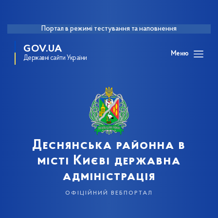
Портал в режимі тестування та наповнення
GOV.UA
Меню
Державні сайти України
Деснянська районна в
місті Києві державна
адміністрація
офіційний вебпортал