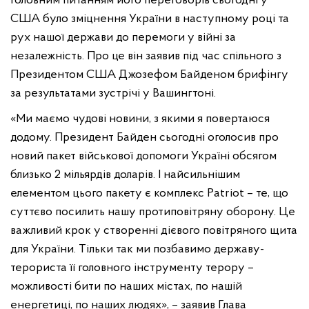
головним питанням його переговорів сьогодні у
США було зміцнення України в наступному році та
рух нашої держави до перемоги у війні за
незалежність. Про це він заявив під час спільного з
Президентом США Джозефом Байденом брифінгу
за результатами зустрічі у Вашингтоні.
«Ми маємо чудові новини, з якими я повертаюся
додому. Президент Байден сьогодні оголосив про
новий пакет військової допомоги Україні обсягом
близько 2 мільярдів доларів. І найсильнішим
елементом цього пакету є комплекс Patriot – те, що
суттєво посилить нашу протиповітряну оборону. Це
важливий крок у створенні дієвого повітряного щита
для України. Тільки так ми позбавимо державу-
терориста її головного інструменту терору –
можливості бити по наших містах, по нашій
енергетиці, по наших людях», – заявив Глава