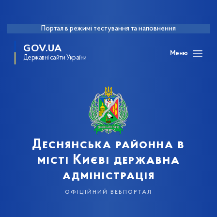
Портал в режимі тестування та наповнення
GOV.UA
Меню
Державні сайти України
Деснянська районна в
місті Києві державна
адміністрація
офіційний вебпортал