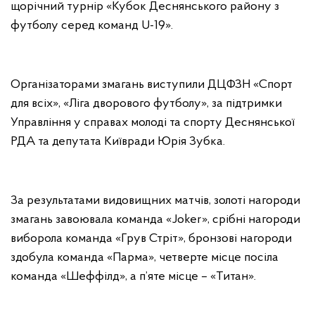
щорічний турнір «Кубок Деснянського району з
футболу серед команд U-19».
Організаторами змагань виступили ДЦФЗН «Спорт
для всіх», «Ліга дворового футболу», за підтримки
Управління у справах молоді та спорту Деснянської
РДА та депутата Київради Юрія Зубка.
За результатами видовищних матчів, золоті нагороди
змагань завоювала команда «Joker», срібні нагороди
виборола команда «Грув Стріт», бронзові нагороди
здобула команда «Парма», четверте місце посіла
команда «Шеффілд», а п’яте місце – «Титан».