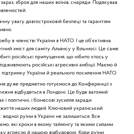
зараз, зброя для наших воїнів, снаряди. Подякував
овленостей.
ачну увагу довгостроковій безпеці та гарантіям
тивно.
бу в членстві України в НАТО. І це об’єктивна
ний зміст для саміту Альянсу у Вільнюсі. Це саме
биті російські припущення, що нібито хтось у
 підживлюють російські агресивні амбіції. Маємо й
а підтримку України й реального посилення НАТО.
ижня дуже предметно готуємося до Конференції з
тижня відбудеться в Лондоні. Це буде вагомий
 і політичні, і бізнесові зусилля заради
о життя наших людей. Ключовий український
 жодної руїни в Україні не залишиться. Все
аємо, які кроки в якому таймінгу та якими силами
ку агресію й нашою відбудовою. Коли руїни