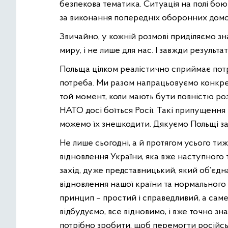
безпекова тематика. Ситуація на полі бою 
за виконання попередніх оборонних дом
Звичайно, у кожній розмові приділяємо зн
миру, і не лише для нас. І завжди результа
Польща цілком реалістично сприймає потре
потреба. Ми разом напрацьовуємо конкрет
той момент, коли мають бути повністю роз
НАТО досі боїться Росії. Такі припущення
можемо їх знешкодити. Дякуємо Польщі з
Не лише сьогодні, а й протягом усього т
відновлення України, яка вже наступного 
захід, дуже представницький, який об’єднає
відновлення нашої країни та нормальног
принцип – простий і справедливий, а саме:
відбудуємо, все відновимо, і вже точно зн
потрібно зробити, щоб перемогти російсь