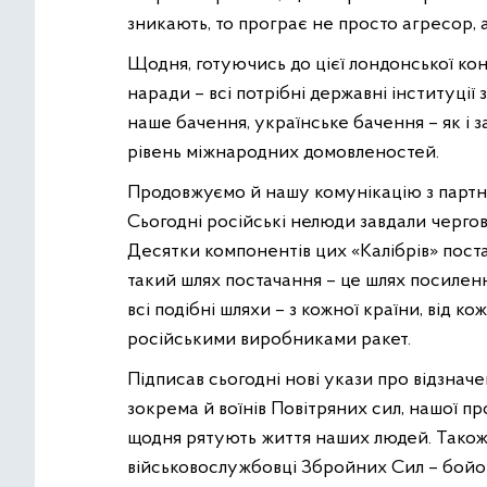
зникають, то програє не просто агресор, а 
Щодня, готуючись до цієї лондонської кон
наради – всі потрібні державні інституції 
наше бачення, українське бачення – як і з
рівень міжнародних домовленостей.
Продовжуємо й нашу комунікацію з партн
Сьогодні російські нелюди завдали чергови
Десятки компонентів цих «Калібрів» поста
такий шлях постачання – це шлях посилен
всі подібні шляхи – з кожної країни, від 
російськими виробниками ракет.
Підписав сьогодні нові укази про відзнач
зокрема й воїнів Повітряних сил, нашої пр
щодня рятують життя наших людей. Також 
військовослужбовці Збройних Сил – бойових