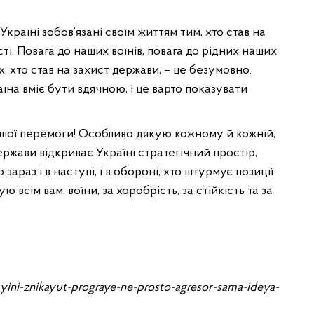
 Україні зобов’язані своїм життям тим, хто став на
і. Повага до наших воїнів, повага до рідних наших
их, хто став на захист держави, – це безумовно.
їна вміє бути вдячною, і це варто показувати
ашої перемоги! Особливо дякую кожному й кожній,
держави відкриває Україні стратегічний простір,
зараз і в наступі, і в обороні, хто штурмує позиції
ю всім вам, воїни, за хоробрість, за стійкість та за
ini-znikayut-prograye-ne-prosto-agresor-sama-ideya-