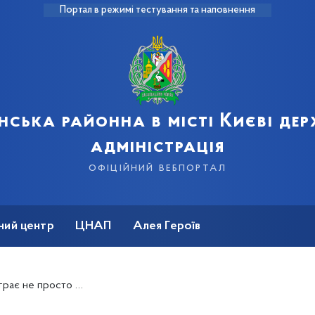
Портал в режимі тестування та наповнення
нська районна в місті Києві де
адміністрація
офіційний вебпортал
ний центр
ЦНАП
Алея Героїв
ресії – звернення Президента України