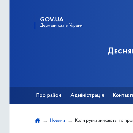
GOV.UA
Державні сайти України
Десня
Про район
Адміністрація
Контакт
Новини
Коли руїни зникають, то програє не просто агресор, а сама ідея аг