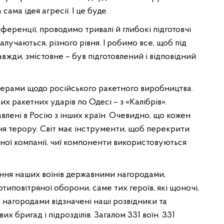
сама ідея агресії. І це буде.
ференції, проводимо тривалі й глибокі підготовчі
залучаються, різного рівня. І робимо все, щоб під
авжди, змістовне – був підготовлений і відповідний
ерами щодо російського ракетного виробництва.
х ракетних ударів по Одесі – з «Калібрів».
влені в Росію з інших країн. Очевидно, що кожен
ня терору. Світ має інструменти, щоб перекрити
кожної компанії, чиї компоненти використовуються
ення наших воїнів державними нагородами,
отиповітряної оборони, саме тих героїв, які щоночі,
нагородами відзначені наші розвідники та
 бригад і підрозділів. Загалом 331 воїн. 331