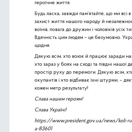
героїчне життя.
Будь ласка, завжди пам’ятайте, що ми всі в
захист життя нашого народу й незалежност
воїнів, повага до дружин і чоловіків усіх т
Вдячність цим людям – це безумовно. Укра
щодня.
Дякую всім, хто воює й працює заради н
хто зараз у боях на сході та півдні нашої 
простір руху до перемоги. Дякую всім, хто 
окупантів і хто відбиває їхні штурми, – дяку
кожен метр результату!
Слава нашим героям!
Слава Україні!
https://www.president.gov.ua/news/koli-ruy
a-83601