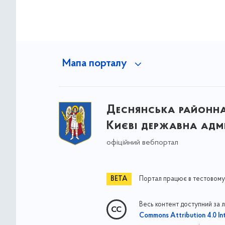
Мапа порталу
Деснянська районна 
Києві державна адмі
офіційний вебпортал
Портал працює в тестовому
Весь контент доступний за 
Commons Attribution 4.0 Int