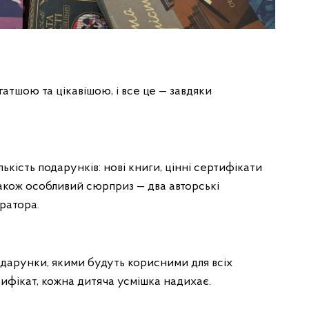
гатшою та цікавішою, і все це — завдяки
ькість подарунків: нові книги, цінні сертифікати
також особливий сюрприз — два авторські
ратора.
одарунки, якими будуть корисними для всіх
тифікат, кожна дитяча усмішка надихає.