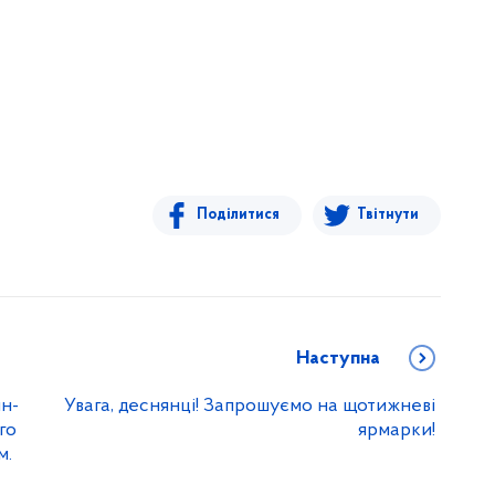
Поділитися
Твітнути
Наступна
йн-
Увага, деснянці! Запрошуємо на щотижневі
го
ярмарки!
м.