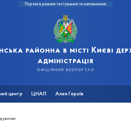
Портал в режимі тестування та наповнення
нська районна в місті Києві де
адміністрація
офіційний вебпортал
ний центр
ЦНАП
Алея Героїв
ідувачам