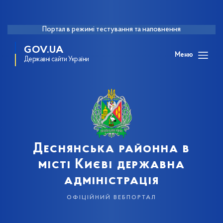
Портал в режимі тестування та наповнення
GOV.UA
Меню
Державні сайти України
Деснянська районна в
місті Києві державна
адміністрація
офіційний вебпортал