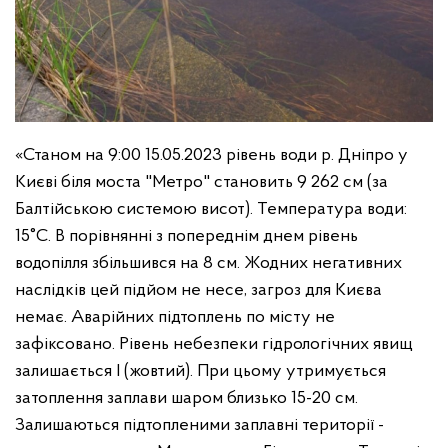
«Станом на 9:00 15.05.2023 рівень води р. Дніпро у
Києві біля моста "Метро" становить 9 262 см (за
Балтійською системою висот). Температура води:
15°C. В порівнянні з попереднім днем рівень
водопілля збільшився на 8 см. Жодних негативних
наслідків цей підйом не несе, загроз для Києва
немає. Аварійних підтоплень по місту не
зафіксовано. Рівень небезпеки гідрологічних явищ
залишається І (жовтий). При цьому утримується
затоплення заплави шаром близько 15-20 см.
Залишаються підтопленими заплавні території -