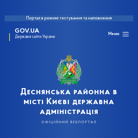
Портал в режимі тестування та наповнення
GOV.UA
Меню
Державні сайти України
Деснянська районна в
місті Києві державна
адміністрація
офіційний вебпортал