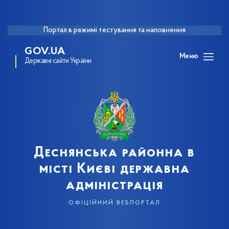
Портал в режимі тестування та наповнення
GOV.UA
Меню
Державні сайти України
Деснянська районна в
місті Києві державна
адміністрація
офіційний вебпортал