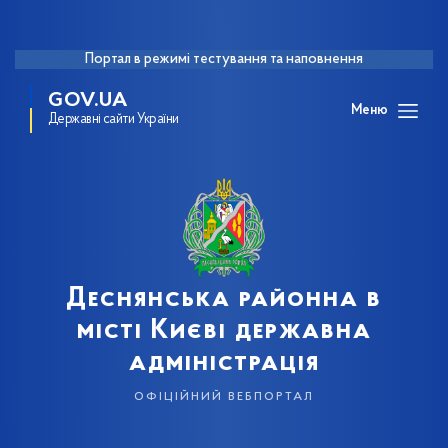
Портал в режимі тестування та наповнення
GOV.UA
Меню
Державні сайти України
Деснянська районна в
місті Києві державна
адміністрація
офіційний вебпортал