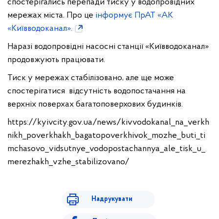
спостерігались перепади тиску у водопровідних
мережах міста. Про це
інформує ПрАТ «АК
«Київводоканал».
Наразі водопровідні насосні станції «Київводоканал»
продовжують працювати.
Тиск у мережах стабілізовано, але ще може
спостерігатися відсутність водопостачання на
верхніх поверхах багатоповерхових будинків.
https://kyivcity.gov.ua/news/kivvodokanal_na_verkh
nikh_poverkhakh_bagatopoverkhivok_mozhe_buti_ti
mchasovo_vidsutnye_vodopostachannya_ale_tisk_u_
merezhakh_vzhe_stabilizovano/
Надрукувати