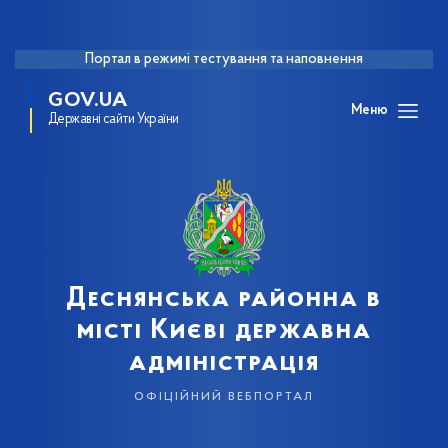
Портал в режимі тестування та наповнення
GOV.UA
Меню
Державні сайти України
Деснянська районна в
місті Києві державна
адміністрація
офіційний вебпортал