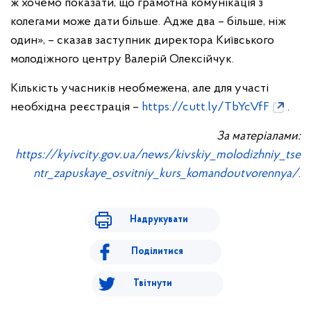
ж хочемо показати, що грамотна комунікація з
колегами може дати більше. Адже два – більше, ніж
один», – сказав заступник директора Київського
молодіжного центру Валерій Олексійчук.
Кількість учасників необмежена, але для участі
необхідна реєстрація –
https://cutt.ly/TbYcVfF
.
За матеріалами
:
https
://
kyivcity
.
gov
.
ua
/
news
/
kivskiy
_
molodizhniy
_
tse
ntr
_
zapuskaye
_
osvitniy
_
kurs
_
komandoutvorennya
/
.
Надрукувати
Поділитися
Твітнути