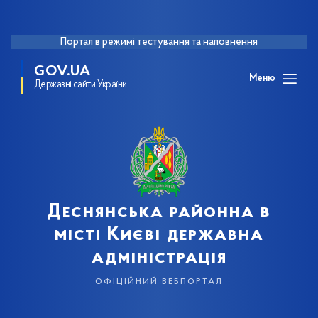
Портал в режимі тестування та наповнення
GOV.UA
Меню
Державні сайти України
Деснянська районна в
місті Києві державна
адміністрація
офіційний вебпортал