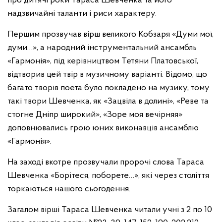
про дитячі роки Тараса Шевченка та його
надзвичайні таланти і риси характеру.
Першим прозвучав вірш великого Кобзаря «Думи мої,
думи…», а народний інструментальний ансамбль
«Гармонія», під керівництвом Тетяни Платовської,
відтворив цей твір в музичному варіанті. Відомо, що
багато творів поета було покладено на музику, тому
такі твори Шевченка, як «Зацвіла в долині», «Реве та
стогне Дніпр широкий», «Зоре моя вечірняя»
доповнювались грою юних виконавців ансамблю
«Гармонія».
На заході вкотре прозвучали пророчі слова Тараса
Шевченка «Борітеся, поборете…», які через століття
торкаються нашого сьогодення.
Загалом вірші Тараса Шевченка читали учні з 2 по 10