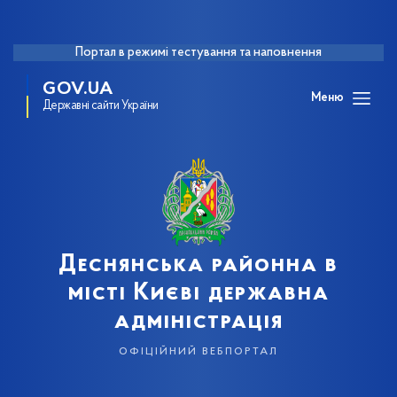
Портал в режимі тестування та наповнення
GOV.UA
Меню
Державні сайти України
Деснянська районна в
місті Києві державна
адміністрація
офіційний вебпортал