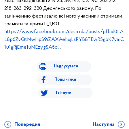
клас закладів освіти №23, 39, 147, 152, 190, 202,212,
218, 263, 292, 320 Деснянського району. По
закінченню фестивалю всі його учасники отримали
грамоти та призи ЦДЮТ:
https://www.facebook.com/desn.rda/posts/pfbid0LA
L8p6ZvQtMwHpS9iZAXAehxjLsRYB8TEwR5gbK7vaiC
1u1gRjEme1uMEzygSA5cl
.
Надрукувати
Поділитися
Твітнути
Попередня
Наступна