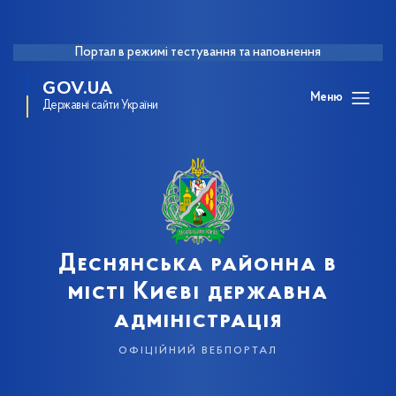
Портал в режимі тестування та наповнення
GOV.UA
Меню
Державні сайти України
Деснянська районна в
місті Києві державна
адміністрація
офіційний вебпортал