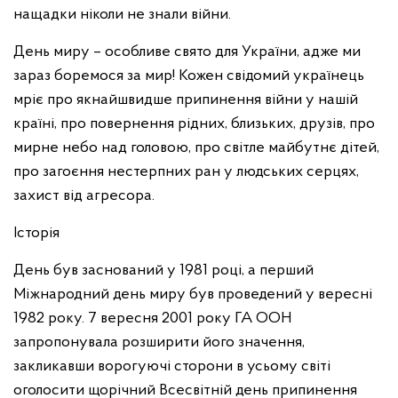
нащадки ніколи не знали війни.
День миру – особливе свято для України, адже ми
зараз боремося за мир! Кожен свідомий українець
мріє про якнайшвидше припинення війни у нашій
країні, про повернення рідних, близьких, друзів, про
мирне небо над головою, про світле майбутнє дітей,
про загоєння нестерпних ран у людських серцях,
захист від агресора.
Історія
День був заснований у 1981 році, а перший
Міжнародний день миру був проведений у вересні
1982 року. 7 вересня 2001 року ГА ООН
запропонувала розширити його значення,
закликавши ворогуючі сторони в усьому світі
оголосити щорічний Всесвітній день припинення