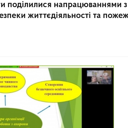
іти поділилися напрацюваннями з
безпеки життєдіяльності та поже