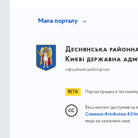
Мапа порталу
Деснянська районна 
Києві державна адмі
офіційний вебпортал
Портал працює в тестовому
Весь контент доступний за 
Commons Attribution 4.0 Int
якщо не зазначено інше