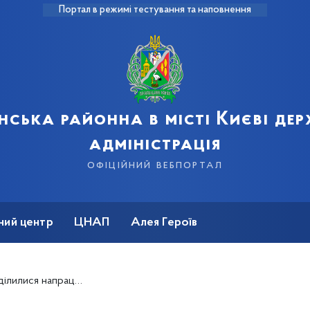
Портал в режимі тестування та наповнення
нська районна в місті Києві де
адміністрація
офіційний вебпортал
ний центр
ЦНАП
Алея Героїв
безпеки життєдіяльності та пожежної безпеки