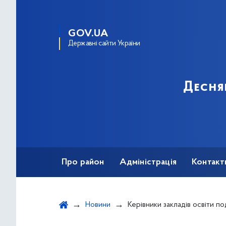
GOV.UA
Державні сайти України
Десня
Про район
Адміністрація
Контакт
Новини
Керівники закладів освіти поділилися напрацюваннями з питань охорони праці, 