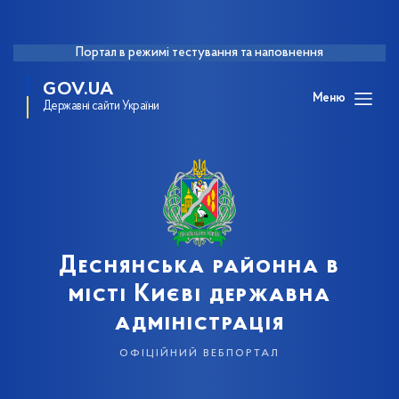
Портал в режимі тестування та наповнення
GOV.UA
Меню
Державні сайти України
Деснянська районна в
місті Києві державна
адміністрація
офіційний вебпортал