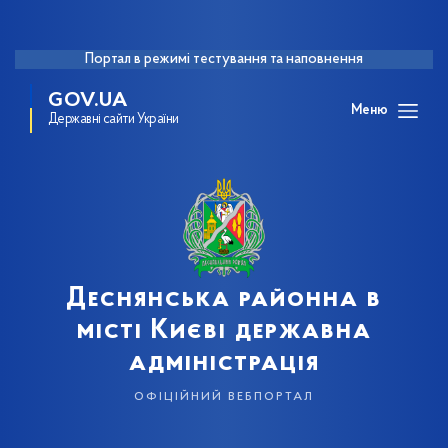
Портал в режимі тестування та наповнення
GOV.UA
Меню
Державні сайти України
Деснянська районна в
місті Києві державна
адміністрація
офіційний вебпортал