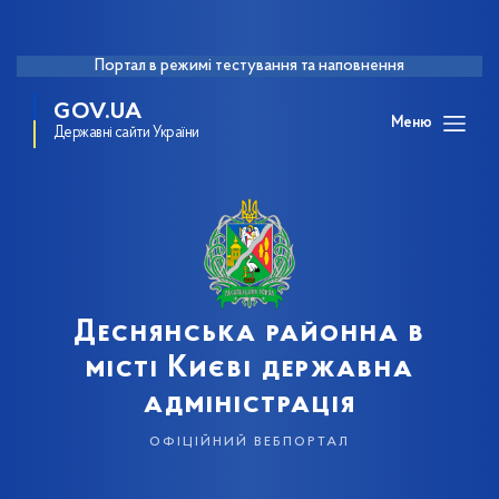
Портал в режимі тестування та наповнення
GOV.UA
Меню
Державні сайти України
Деснянська районна в
місті Києві державна
адміністрація
офіційний вебпортал