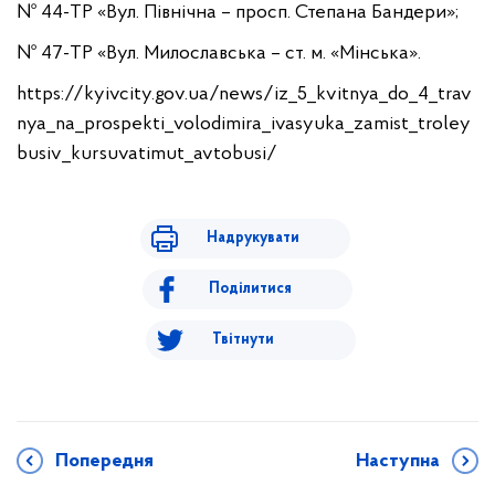
№ 44-ТР «Вул. Північна – просп. Степана Бандери»;
№ 47-ТР «Вул. Милославська – ст. м. «Мінська».
https://kyivcity.gov.ua/news/iz_5_kvitnya_do_4_trav
nya_na_prospekti_volodimira_ivasyuka_zamist_troley
busiv_kursuvatimut_avtobusi/
Надрукувати
Поділитися
Твітнути
Попередня
Наступна