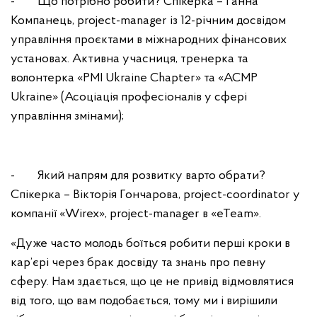
- Що потрібно робити? Спікерка – Ганна
Компанець, project-manager із 12-річним досвідом
управління проєктами в міжнародних фінансових
установах. Активна учасниця, тренерка та
волонтерка «PMI Ukraine Chapter» та «ACMP
Ukraine» (Асоціація професіоналів у сфері
управління змінами);
- Який напрям для розвитку варто обрати?
Спікерка – Вікторія Гончарова, project-coordinator у
компанії «Wirex», project-manager в «eTeam».
«Дуже часто молодь боїться робити перші кроки в
кар’єрі через брак досвіду та знань про певну
сферу. Нам здається, що це не привід відмовлятися
від того, що вам подобається, тому ми і вирішили