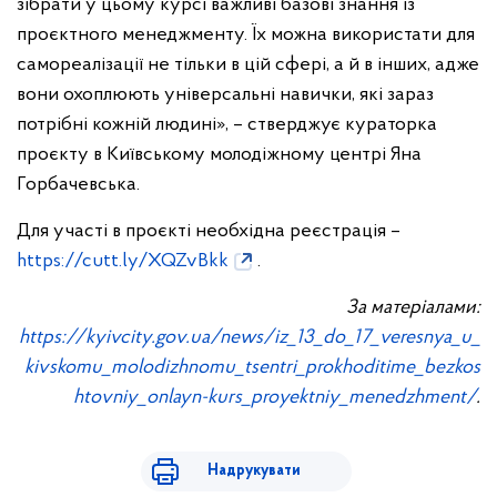
зібрати у цьому курсі важливі базові знання із
проєктного менеджменту. Їх можна використати для
самореалізації не тільки в цій сфері, а й в інших, адже
вони охоплюють універсальні навички, які зараз
потрібні кожній людині», – стверджує кураторка
проєкту в Київському молодіжному центрі Яна
Горбачевська.
Для участі в проєкті необхідна реєстрація –
https://cutt.ly/XQZvBkk
.
За матеріалами:
https://kyivcity.gov.ua/news/iz_13_do_17_veresnya_u_
kivskomu_molodizhnomu_tsentri_prokhoditime_bezkos
htovniy_onlayn-kurs_proyektniy_menedzhment/
.
Надрукувати