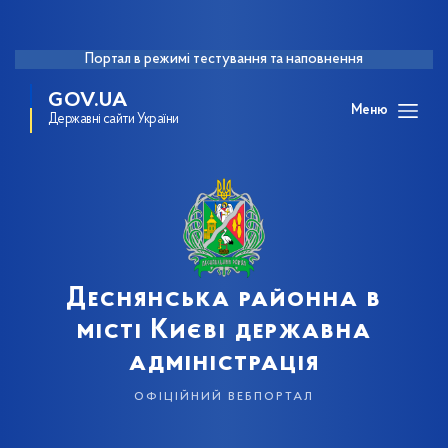
Портал в режимі тестування та наповнення
GOV.UA
Меню
Державні сайти України
Деснянська районна в
місті Києві державна
адміністрація
офіційний вебпортал