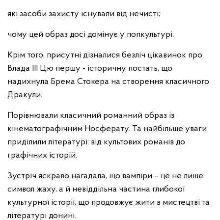
які засоби захисту існували від нечисті;
чому цей образ досі домінує у попкультурі.
Крім того, присутні дізналися безліч цікавинок про
Влада ІІІ Цю першу - історичну постать, що
надихнула Брема Стокера на створення класичного
Дракули.
Порівнювали класичний романний образ із
кінематографічним Носферату. Та найбільше уваги
приділили літературі: від культових романів до
графічних історій.
Зустріч яскраво нагадала, що вампіри – це не лише
символ жаху, а й невіддільна частина глибокої
культурної історії, що продовжує жити в мистецтві та
літературі донині.