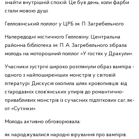
знайти внутрішній спокій. Це був день, коли фарби
стали мовою душі.
Гелловінський полілог у ЦРБ ім. П. Загребельного
Напередодні містичного Гелловіну, Центральна
районна бібліотека ім. П. А. Загребельного зібрала
молодь на моторошний полілог «У гостях у Дракули».
Учасники зустрічі широко розглянули образ вампіра -
одного з найпоширеніших монстрів у світовій
літературі. Дискусія охопила шлях кровопивців: від
стародавніх слов’янських упирів до романтично-
привабливих монстрів із сучасних підліткових саг, як-
от «Сутінки».
Молодь активно обговорювала:
як народжувалися народні вірування про вампірів;