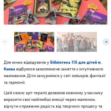
Для юних відвідувачів у
Бібліотека 115 для дітей м.
Києва
відбулося захоплююче заняття з інтуїтивного
малювання. Діти занурилися у світ кольорів, фантазії
та гармонії.
Цей сеанс арт-терапії дозволив кожному учаснику
виразити свої найглибші емоції через малюнок,
відчути справжню радість від творчого процесу та