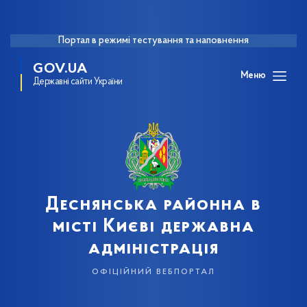
Портал в режимі тестування та наповнення
GOV.UA
Меню
Державні сайти України
Деснянська районна в
місті Києві державна
адміністрація
офіційний вебпортал