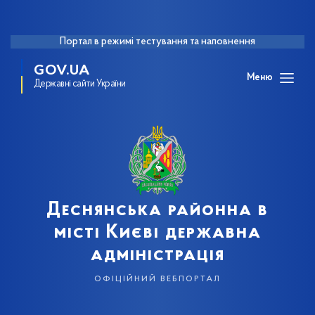
Портал в режимі тестування та наповнення
GOV.UA
Меню
Державні сайти України
Деснянська районна в
місті Києві державна
адміністрація
офіційний вебпортал