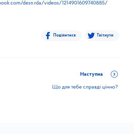
book.com/desn.rda/videos/1214901609740885/
Поділитися
Твітнути
Наступна
Що для тебе справді цінно?