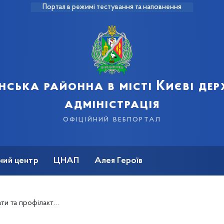
Портал в режимі тестування та наповнення
нська районна в місті Києві де
адміністрація
офіційний вебпортал
ний центр
ЦНАП
Алея Героїв
профілактика хвороби