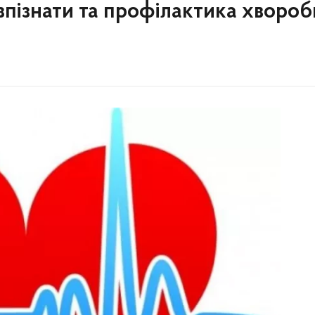
озпізнати та профілактика хвороб