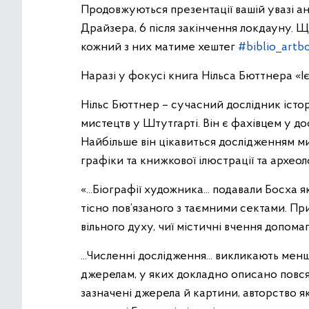
Продовжуються презентації вашій увазі ано
Драйзера, 6 після закінчення локдауну. Щ
кожний з них матиме хештег
#biblio_artb
Наразі у фокусі книга Нільса Бюттнера «І
Нільс Бюттнер – сучасний дослідник істо
мистецтв у Штутгарті. Він є фахівцем у до
Найбільше він цікавиться дослідженням ми
графіки та книжкової ілюстрації та археол
«...Біографії художника... подавали Босха
тісно пов’язаного з таємними сектами. Пр
вільного духу, чиї містичні вчення допом
...Численні дослідження... викликають ме
джерелам, у яких докладно описано повс
зазначені джерела й картини, авторство як