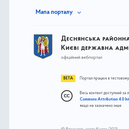
Мапа порталу
Деснянська районна 
Києві державна адмі
офіційний вебпортал
Портал працює в тестовому
Весь контент доступний за 
Commons Attribution 4.0 Int
якщо не зазначено інше