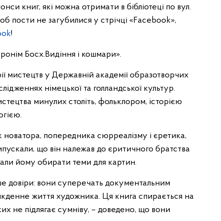
нси книг, які можна отримати в бібліотеці по вул.
об пости не загубилися у стрічці «Facebook»,
ook
!
єронім Босх.Видіння і кошмари».
рії мистецтв у Державній академії образотворчих
слідженнях німецької та голландської культур.
стецтва минулих століть, фольклором, історією
огією.
 як новатора, попередника сюрреалізму і єретика,
ипускали, що він належав до єритичного братства
агали йому обирати теми для картин.
нше довіри: вони суперечать документальним
якденне життя художника. Ця книга спирається на
их не підлягає сумніву, – доведено, що вони