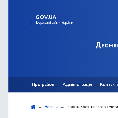
GOV.UA
Державні сайти України
Десня
Про район
Адміністрація
Контакт
Новини
Ієронім Босх: новатор і містик Vs