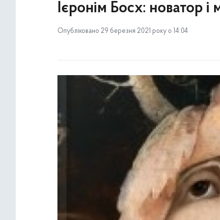
Ієронім Босх: новатор і 
Опубліковано 29 березня 2021 року о 14:04