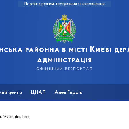
Портал в режимі тестування та наповнення
нська районна в місті Києві де
адміністрація
офіційний вебпортал
ний центр
ЦНАП
Алея Героїв
 видінь і кошмарів