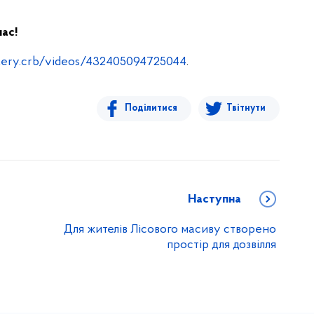
нас!
lery.crb/videos/432405094725044
.
Поділитися
Твітнути
Наступна
Для жителів Лісового масиву створено
простір для дозвілля