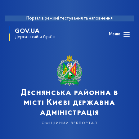
Портал в режимі тестування та наповнення
GOV.UA
Меню
Державні сайти України
Деснянська районна в
місті Києві державна
адміністрація
офіційний вебпортал