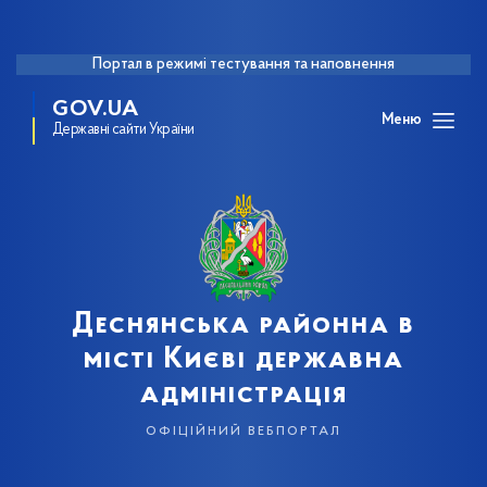
Портал в режимі тестування та наповнення
GOV.UA
Меню
Державні сайти України
Деснянська районна в
місті Києві державна
адміністрація
офіційний вебпортал