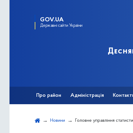
GOV.UA
Державні сайти України
Десня
Про район
Адміністрація
Контакт
Новини
Головне управління статистики у м. Києві вітає усіх вас із Днем знань та початком нового навчального року! День знань – це св