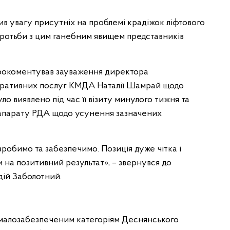
ив увагу присутніх на проблемі крадіжок ліфтового
оротьби з цим ганебним явищем представників
прокоментував зауваження директора
тративних послуг КМДА Наталії Шамрай щодо
о виявлено під час її візиту минулого тижня та
 апарату РДА щодо усунення зазначених
зробимо та забезпечимо. Позиція дуже чітка і
 на позитивний результат», – звернувся до
дій Заболотний.
у малозабезпеченим категоріям Деснянського