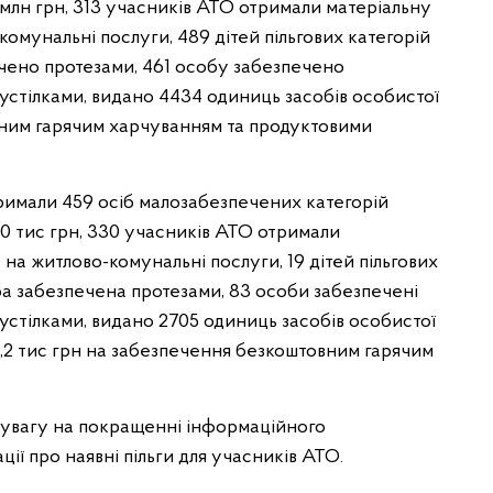
 млн грн, 313 учасників АТО отримали матеріальну
омунальні послуги, 489 дітей пільгових категорій
чено протезами, 461 особу забезпечено
устілками, видано 4434 одиниць засобів особистої
вним гарячим харчуванням та продуктовими
римали 459 осіб малозабезпечених категорій
0 тис грн, 330 учасників АТО отримали
на житлово-комунальні послуги, 19 дітей пільгових
ба забезпечена протезами, 83 особи забезпечені
стілками, видано 2705 одиниць засобів особистої
79,2 тис грн на забезпечення безкоштовним гарячим
в увагу на покращенні інформаційного
ї про наявні пільги для учасників АТО.