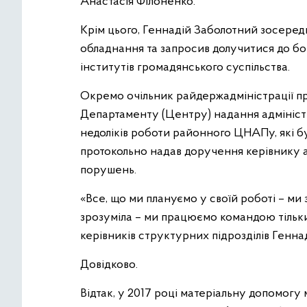
Анастасія Філоненко.
Крім цього, Геннадій Заболотний зосеред
обладнання та запросив долучитися до б
інститутів громадянського суспільства.
Окремо очільник райдержадміністрації 
Департаменту (Центру) надання адмініс
недоліків роботи районного ЦНАПу, які бул
протокольно надав доручення керівнику
порушень.
«Все, що ми плануємо у своїй роботі – ми 
зрозуміла – ми працюємо командою тільки
керівників структурних підрозділів Генна
Довідково.
Відтак, у 2017 році матеріальну допомог