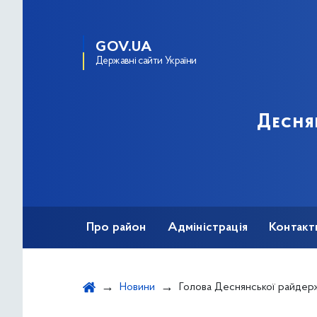
GOV.UA
Державні сайти України
Десня
Про район
Адміністрація
Контакт
Новини
Голова Деснянської райдержадміністрації Геннадій Забо