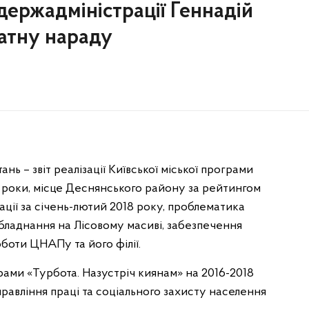
держадміністрації Геннадій
атну нараду
ь – звіт реалізації Київської міської програми
8 роки, місце Деснянського району за рейтингом
ції за січень-лютий 2018 року, проблематика
обладнання на Лісовому масиві, забезпечення
боти ЦНАПу та його філії.
грами «Турбота. Назустріч киянам» на 2016-2018
равління праці та соціального захисту населення