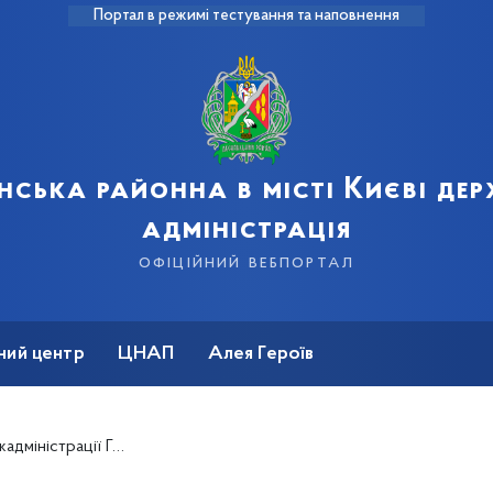
Портал в режимі тестування та наповнення
нська районна в місті Києві де
адміністрація
офіційний вебпортал
ний центр
ЦНАП
Алея Героїв
лотний провів апаратну нараду