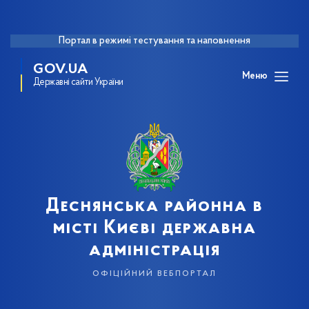
Портал в режимі тестування та наповнення
GOV.UA
Меню
Державні сайти України
Деснянська районна в
місті Києві державна
адміністрація
офіційний вебпортал