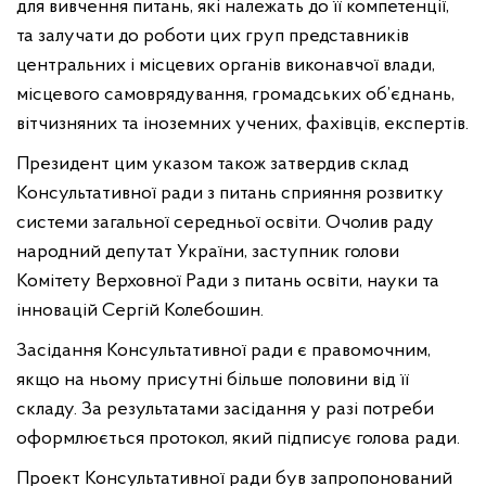
для вивчення питань, які належать до її компетенції,
та залучати до роботи цих груп представників
центральних і місцевих органів виконавчої влади,
місцевого самоврядування, громадських об’єднань,
вітчизняних та іноземних учених, фахівців, експертів.
Президент цим указом також затвердив склад
Консультативної ради з питань сприяння розвитку
системи загальної середньої освіти. Очолив раду
народний депутат України, заступник голови
Комітету Верховної Ради з питань освіти, науки та
інновацій Сергій Колебошин.
Засідання Консультативної ради є правомочним,
якщо на ньому присутні більше половини від її
складу. За результатами засідання у разі потреби
оформлюється протокол, який підписує голова ради.
Проект Консультативної ради був запропонований