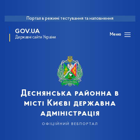
Портал в режимі тестування та наповнення
GOV.UA
Меню
Державні сайти України
Деснянська районна в
місті Києві державна
адміністрація
офіційний вебпортал