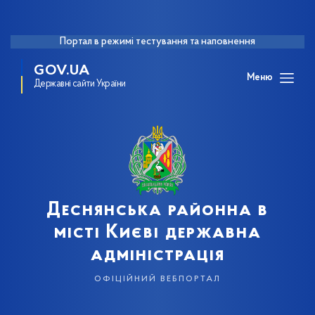
Портал в режимі тестування та наповнення
GOV.UA
Меню
Державні сайти України
Деснянська районна в
місті Києві державна
адміністрація
офіційний вебпортал