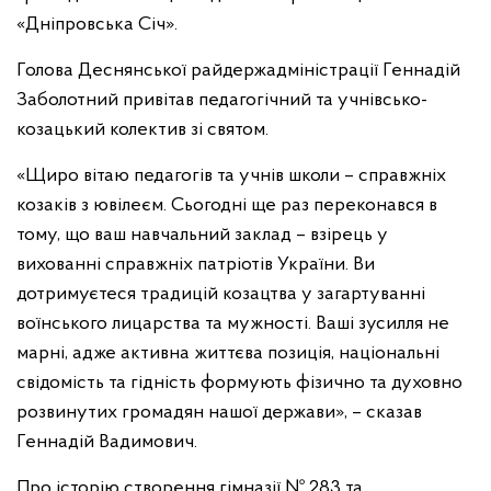
«Дніпровська Січ».
Голова Деснянської райдержадміністрації Геннадій
Заболотний привітав педагогічний та учнівсько-
козацький колектив зі святом.
«Щиро вітаю педагогів та учнів школи – справжніх
козаків з ювілеєм. Сьогодні ще раз переконався в
тому, що ваш навчальний заклад – взірець у
вихованні справжніх патріотів України. Ви
дотримуєтеся традицій козацтва у загартуванні
воїнського лицарства та мужності. Ваші зусилля не
марні, адже активна життєва позиція, національні
свідомість та гідність формують фізично та духовно
розвинутих громадян нашої держави», – сказав
Геннадій Вадимович.
Про історію створення гімназії № 283 та