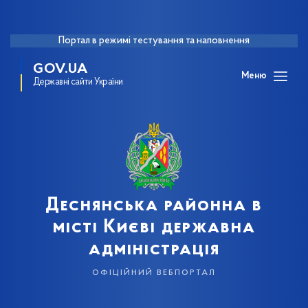
Портал в режимі тестування та наповнення
GOV.UA
Меню
Державні сайти України
Деснянська районна в
місті Києві державна
адміністрація
офіційний вебпортал