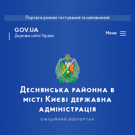
Портал в режимі тестування та наповнення
GOV.UA
Меню
Державні сайти України
Деснянська районна в
місті Києві державна
адміністрація
офіційний вебпортал