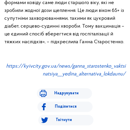
формами ковіду саме люди старшого віку, які не
зробили жодної дози щеплення. Це люди віком 65+ із
супутніми захворюваннями, такими як цукровий
діабет, серцево-судинні хвороби. Тому вакцинація –
це єдиний спосіб вберегтися від госпіталізації й
тяжких наслідків», – підкреслила Ганна Старостенко.
https://kyivcity.gov.ua/news/ganna_starostenko_vaktsi
natsiya__yedina_alternativa_lokdaunu/
Надрукувати
Поділитися
Твітнути