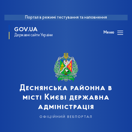
Портал в режимі тестування та наповнення
GOV.UA
Меню
Державні сайти України
Деснянська районна в
місті Києві державна
адміністрація
офіційний вебпортал