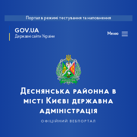
Портал в режимі тестування та наповнення
GOV.UA
Меню
Державні сайти України
Деснянська районна в
місті Києві державна
адміністрація
офіційний вебпортал