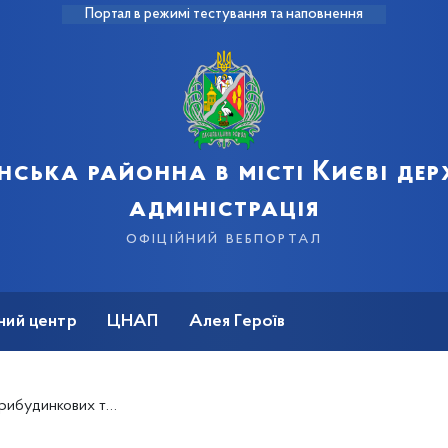
Портал в режимі тестування та наповнення
нська районна в місті Києві де
адміністрація
офіційний вебпортал
ний центр
ЦНАП
Алея Героїв
в Деснянського району під контролем!