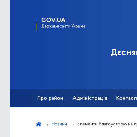
GOV.UA
Державні сайти України
Десня
Про район
Адміністрація
Контакт
Новини
Елементи благоустрою на прибудинкових територіях житлових будинкі