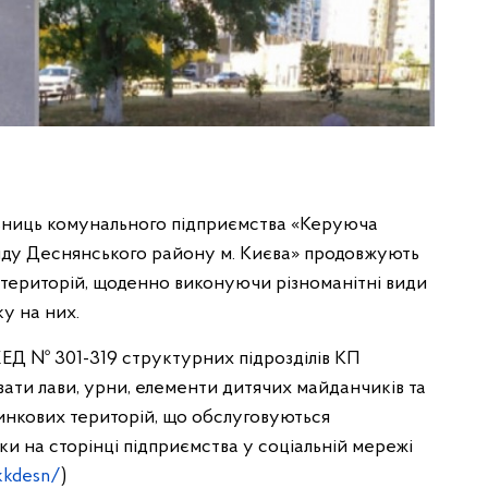
ьниць комунального підприємства «Керуюча
нду Деснянського району м. Києва» продовжують
територій, щоденно виконуючи різноманітні види
ку на них.
ЕД № 301-319 структурних підрозділів КП
ти лави, урни, елементи дитячих майданчиків та
инкових територій, що обслуговуються
и на сторінці підприємства у соціальній мережі
kkdesn/
)