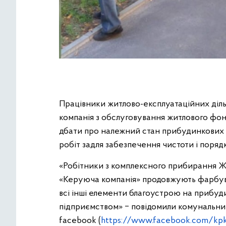
Працівники житлово-експлуатаційних діл
компанія з обслуговування житлового фо
дбати про належний стан прибудинкових 
робіт задля забезпечення чистоти і поряд
«Робітники з комплексного прибирання Ж
«Керуюча компанія» продовжують фарбува
всі інші елементи благоустрою на прибуд
підприємством» ‒ повідомили комунальник
facebook (
https://www.facebook.com/kp