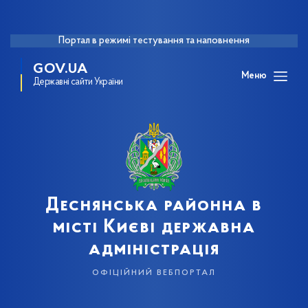
Портал в режимі тестування та наповнення
GOV.UA
Меню
Державні сайти України
Деснянська районна в
місті Києві державна
адміністрація
офіційний вебпортал