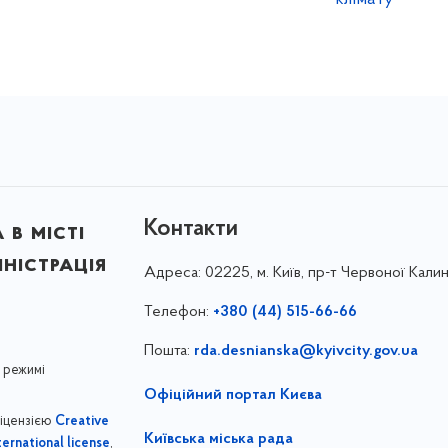
Контакти
в місті
ністрація
Адреса:
02225, м. Київ, пр-т Червоної Калин
Телефон:
+380 (44) 515-66-66
Пошта:
rda.desnianska@kyivcity.gov.ua
 режимі
Офіційний портал Києва
ліцензією
Creative
Київська міська рада
,
ernational license