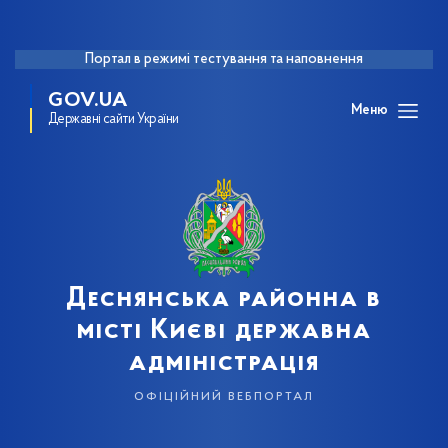
Портал в режимі тестування та наповнення
GOV.UA
Меню
Державні сайти України
Деснянська районна в
місті Києві державна
адміністрація
офіційний вебпортал