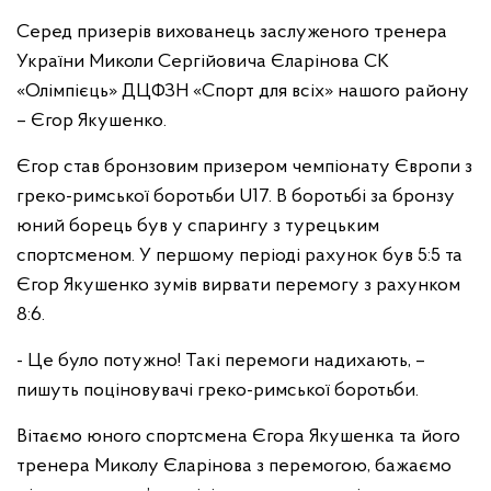
Серед призерів вихованець заслуженого тренера
України Миколи Сергійовича Єларінова СК
«Олімпієць» ДЦФЗН «Спорт для всіх» нашого району
– Єгор Якушенко.
Єгор став бронзовим призером чемпіонату Європи з
греко-римської боротьби U17. В боротьбі за бронзу
юний борець був у спарингу з турецьким
спортсменом. У першому періоді рахунок був 5:5 та
Єгор Якушенко зумів вирвати перемогу з рахунком
8:6.
- Це було потужно! Такі перемоги надихають, –
пишуть поціновувачі греко-римської боротьби.
Вітаємо юного спортсмена Єгора Якушенка та його
тренера Миколу Єларінова з перемогою, бажаємо