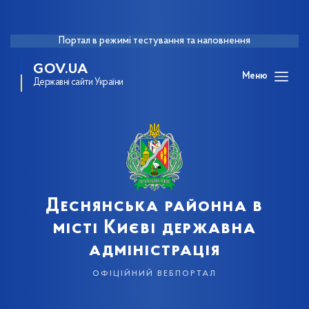
Портал в режимі тестування та наповнення
GOV.UA
Меню
Державні сайти України
Деснянська районна в
місті Києві державна
адміністрація
офіційний вебпортал