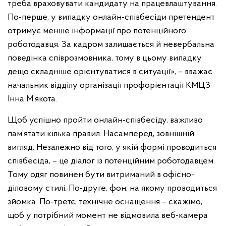
треба враховувати кандидату на працевлаштування.
По-перше, у випадку онлайн-співбесіди претендент
отримує менше інформації про потенційного
роботодавця. За кадром залишається й невербальна
поведінка співрозмовника, тому в цьому випадку
дещо складніше орієнтуватися в ситуації», – вважає
начальник відділу організації профорієнтації КМЦЗ
Інна М’якота.
Щоб успішно пройти онлайн-співбесіду, важливо
пам’ятати кілька правил. Насамперед, зовнішній
вигляд. Незалежно від того, у якій формі проводиться
співбесіда, – це діалог із потенційним роботодавцем.
Тому одяг повинен бути витриманий в офісно-
діловому стилі. По-друге, фон, на якому проводиться
зйомка. По-третє, технічне оснащення – скажімо,
щоб у потрібний момент не відмовила веб-камера