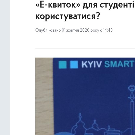
«Е-квиток» для студенті
користуватися?
Опубліковано 01 жовтня 2020 року о 14:43