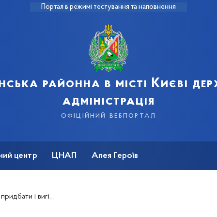
Портал в режимі тестування та наповнення
нська районна в місті Києві де
адміністрація
офіційний вебпортал
ний центр
ЦНАП
Алея Героїв
вигідно користуватися?