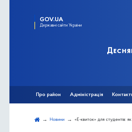
GOV.UA
Державні сайти України
Десня
Про район
Адміністрація
Контакт
Новини
«Е-квиток» для студентів: як придбати і 