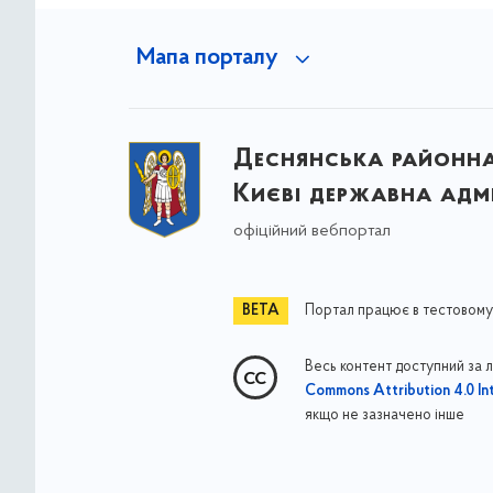
Мапа порталу
Деснянська районна 
Києві державна адмі
офіційний вебпортал
Портал працює в тестовому
Весь контент доступний за 
Commons Attribution 4.0 Int
якщо не зазначено інше