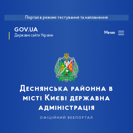
Портал в режимі тестування та наповнення
GOV.UA
Меню
Державні сайти України
Деснянська районна в
місті Києві державна
адміністрація
офіційний вебпортал