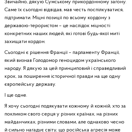
Звичайно, дякую Сумському прикордонному загону.
Саме їх сьогодні відвідав, мав честь поспілкуватися,
підтримати. Міцні позиції по всьому кордону з
державою-терористом – це наслідок міцності
конкретних наших людей, які готові будь-якої миті
захищати кордон.
Сьогодні є рішення Франції – парламенту Франції,
який визнав Голодомор геноцидом українського
народу. Я дякую за цей принциповий і справедливий
крок, за поширення історичної правди на ще одну
європейську державу.
І ще одне.
Я хочу сьогодні подякувати кожному й кожній, хто за
покликом свого серця у різних країнах, на різних
майданчиках, різними словами, але однаково чесно
й сильно нагадує світу, що російська агресія може