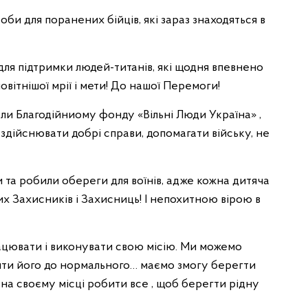
оби для поранених бійців, які зараз знаходяться в
для підтримки людей-титанів, які щодня впевнено
вітнішої мрії і мети! До нашої Перемоги!
и Благодійниому фонду «Вільні Люди Україна» ,
у здійснювати добрі справи, допомагати війську, не
 та робили обереги для воїнів, адже кожна дитяча
 Захисників і Захисниць! І непохитною вірою в
ацювати і виконувати свою місію. Ми можемо
ити його до нормального… маємо змогу берегти
на своєму місці робити все , щоб берегти рідну