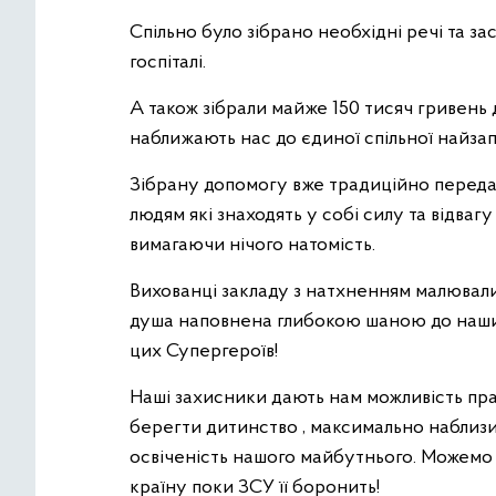
Спільно було зібрано необхідні речі та зас
госпіталі.
А також зібрали майже 150 тисяч гривень 
наближають нас до єдиної спільної найзапо
Зібрану допомогу вже традиційно передал
людям які знаходять у собі силу та відваг
вимагаючи нічого натомість.
Вихованці закладу з натхненням малювали
душа наповнена глибокою шаною до наших
цих Супергероїв!
Наші захисники дають нам можливість пр
берегти дитинство , максимально наблиз
освіченість нашого майбутнього. Можемо 
країну поки ЗСУ її боронить!