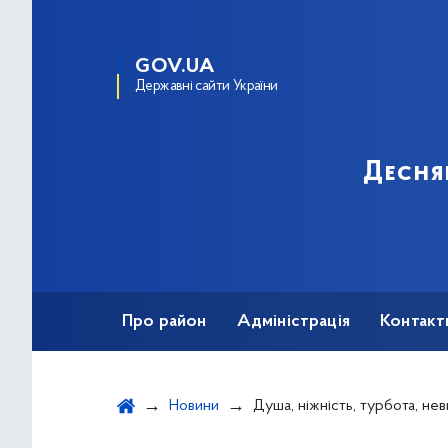
GOV.UA
Державні сайти України
Десня
Про район
Адміністрація
Контакт
Новини
Душа, ніжність, турбота, невичерпна уява і неймовірний позитив працівників садочків ро