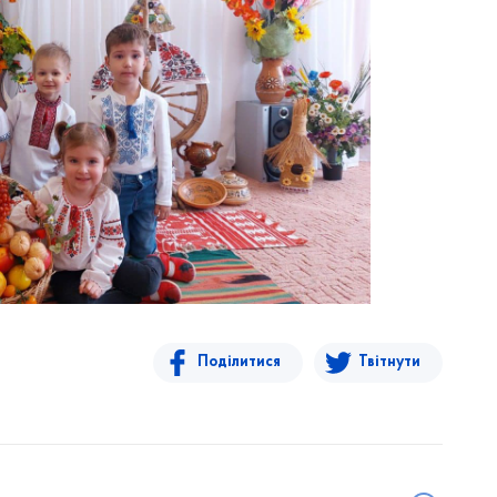
Поділитися
Твітнути