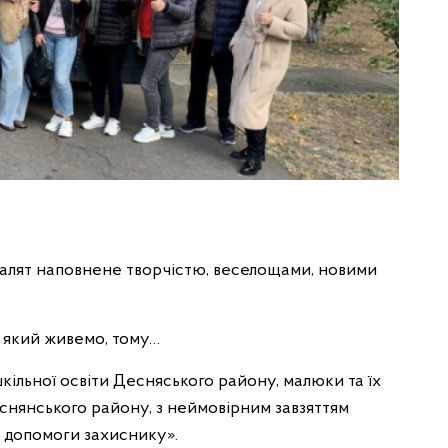
алят наповнене творчістю, веселощами, новими
в який живемо, тому…
кільної освіти Десняського району, малюки та їх
Деснянського району, з неймовірним завзяттям
а допомоги захиснику».