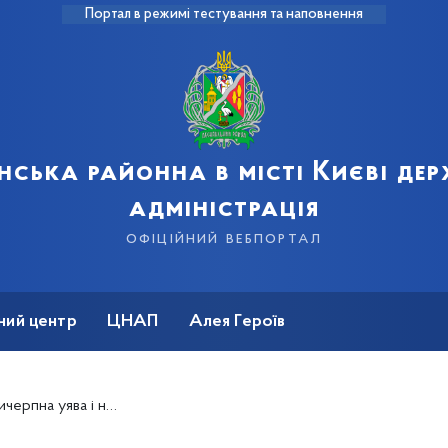
Портал в режимі тестування та наповнення
нська районна в місті Києві де
адміністрація
офіційний вебпортал
ний центр
ЦНАП
Алея Героїв
блять кожен день ДЕСНЯНСЬКОГО ДОШКІЛЛЯ особливим