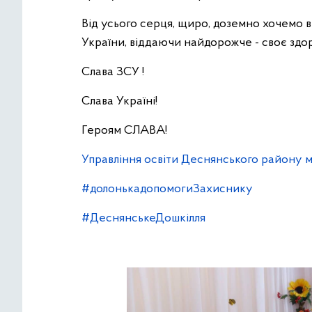
Від усього серця, щиро, доземно хочемо в
України, віддаючи найдорожче - своє здор
Слава ЗСУ !
Слава Україні!
Героям СЛАВА!
Управління освіти Деснянського району м
#долонькадопомогиЗахиснику
#ДеснянськеДошкілля