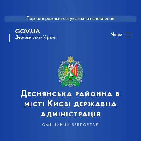
Портал в режимі тестування та наповнення
GOV.UA
Меню
Державні сайти України
Деснянська районна в
місті Києві державна
адміністрація
офіційний вебпортал