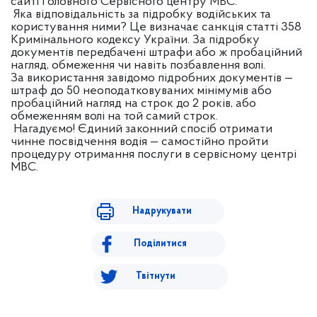
сайті Головного Сервісного центру МВС.
Яка відповідальність за підробку водійських та
користування ними? Це визначає санкція статті 358
Кримінального кодексу України. За підробку
документів передбачені штрафи або ж пробаційний
нагляд, обмеження чи навіть позбавлення волі.
За використання завідомо підробних документів —
штраф до 50 неоподатковуваних мінімумів або
пробаційний нагляд на строк до 2 років, або
обмеженням волі на той самий строк.
Нагадуємо! Єдиний законний спосіб отримати
чинне посвідчення водія — самостійно пройти
процедуру отримання послуги в сервісному центрі
МВС.
Надрукувати
Поділитися
Твітнути