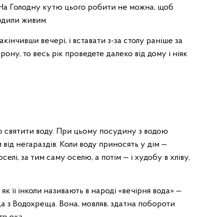
я. На Голодну кутю цього робити не можна, щоб
кодили живим.
кінчивши вечері, і вставати з-за столу раніше за
ну, то весь рік проведете далеко від дому і ніяк
 святити воду. При цьому посудину з водою
від негараздів. Коли воду приносять у дім —
лі, за тим саму оселю, а потім — і худобу в хліву,
як її інколи називають в народі «вечірня вода» —
а з Водохреща. Вона, мовляв, здатна побороти