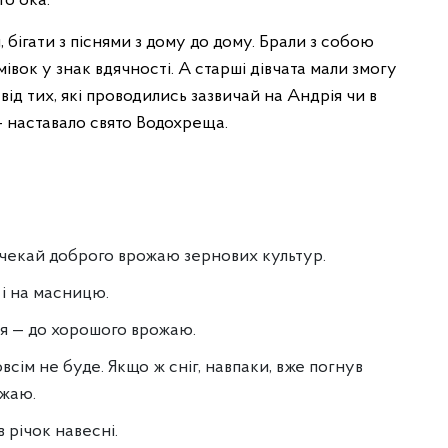
го ока.
 бігати з піснями з дому до дому. Брали з собою
івок у знак вдячності. А старші дівчата мали змогу
від тих, які проводились зазвичай на Андрія чи в
— наставало свято Водохреща.
 чекай доброго врожаю зернових культур.
 і на масницю.
ня — до хорошого врожаю.
зовсім не буде. Якщо ж сніг, навпаки, вже погнув
ожаю.
 річок навесні.