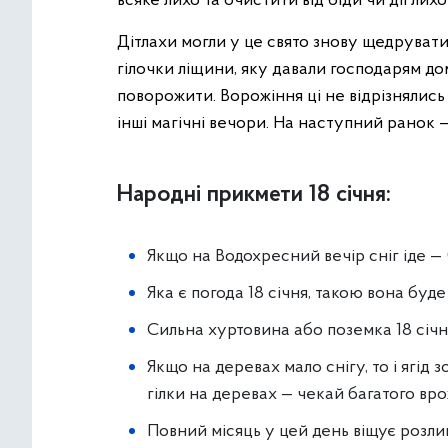
всяке лихо та очистити від біди чи дії лихо
Дітлахи могли у це свято знову щедрувати,
гілочки ліщини, яку давали господарям дом
поворожити. Ворожіння ці не відрізнялись 
інші магічні вечори. На наступний ранок 
Народні прикмети 18 січня:
Якщо на Водохресний вечір сніг іде —
Яка є погода 18 січня, такою вона буде
Сильна хуртовина або поземка 18 січ
Якщо на деревах мало снігу, то і ягід 
гілки на деревах — чекай багатого вр
Повний місяць у цей день віщує розлив