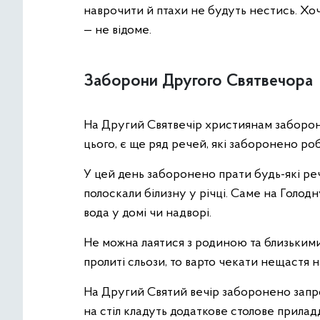
наврочити й птахи не будуть нестись. Хо
— не відоме.
Заборони Другого Святвечора
На Другий Святвечір християнам забороне
цього, є ще ряд речей, які заборонено ро
У цей день заборонено прати будь-які реч
полоскали білизну у річці. Саме на Голодн
вода у домі чи надворі.
Не можна лаятися з родиною та близькими
пролиті сльози, то варто чекати нещастя на
На Другий Святий вечір заборонено запр
на стіл кладуть додаткове столове прилад