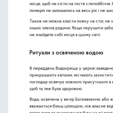
місце, щоб не сісти на гостя з потойбічч
померлі не залишались на весь рік і не ш
Також не можна класти ложку на стіл, не за
інших членів родини. Якщо порушити заборо
не знайдете собі місця в цьому світі.
Ритуали з освяченою водою
В переддень Водохреща у церкві заведено
прикрашають квітами, які мають захистити 
господар освячує кожного присутнього в осе
щоб та теж була здоровою.
Вода, освячена у вечір Богоявлення, або ж 
вважається більш цілющою, ніж власне вод