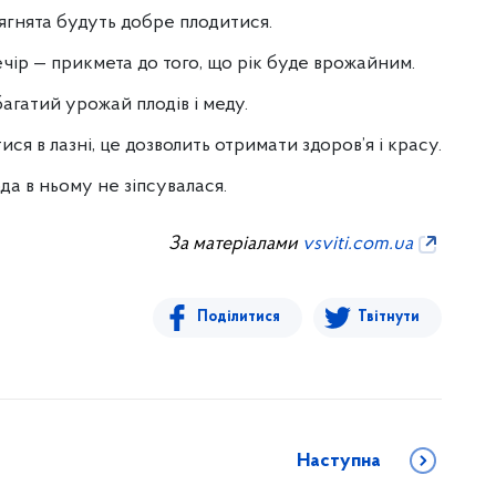
о ягнята будуть добре плодитися.
чір — прикмета до того, що рік буде врожайним.
агатий урожай плодів і меду.
я в лазні, це дозволить отримати здоров’я і красу.
ода в ньому не зіпсувалася.
За матеріалами
vsviti.com.ua
Поділитися
Твітнути
Наступна