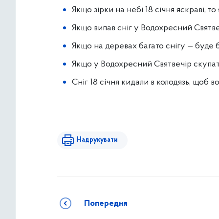
Якщо зірки на небі 18 січня яскраві, т
Якщо випав сніг у Водохресний Святве
Якщо на деревах багато снігу — буде б
Якщо у Водохресний Святвечір скупатис
Сніг 18 січня кидали в колодязь, щоб в
Надрукувати
Попередня