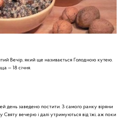
тий Вечір, який ще називається Голодною кутею.
а — 18 січня.
ей день заведено постити. З самого ранку віряни
у Святу вечерю і далі утримуються від їжі, аж поки