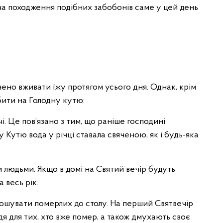
ча походження подібних забобонів саме у цей день
но вживати їжу протягом усього дня. Однак, крім
бити на Голодну кутю:
і. Це пов’язано з тим, що раніше господині
у Кутю вода у річці ставала свяченою, як і будь-яка
 людьми. Якщо в домі на Святий вечір будуть
 весь рік.
ошувати померлих до столу. На перший Святвечір
дя для тих, хто вже помер, а також дмухають своє