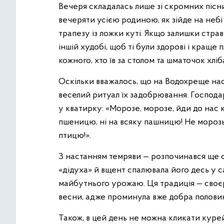
Вечеря складалась лише зі скромних пісних
вечеряти усією родиною, як зійде на небі 
трапезу із ложки куті. Якщо залишки страви
іншій худобі, щоб ті були здорові і краще 
кожного, хто їв за столом та шматочок хлі
Оскільки вважалось, що на Водохреще нас
веселий ритуал їх задобрювання. Господар
у кватирку: «Морозе, морозе, йди до нас к
пшеницю, ні на всяку пашницю! Не морозь н
птицю!».
З настанням темряви — розпочинався ще о
«дідуха» й вщент спалювала його десь у с
майбутнього урожаю. Ця традиція — своє
весни, адже проминула вже добра половин
Також, в цей день не можна кликати курей