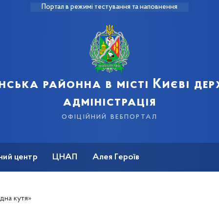
Портал в режимі тестування та наповнення
нська районна в місті Києві де
адміністрація
офіційний вебпортал
ний центр
ЦНАП
Алея Героїв
дна кутя»