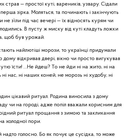
 страв — простої куті, вареників, узвару. Сідали
перша зірка. Моляться, та починають і закінчують
 не з’їли під час вечері — їх відносять курям чи
плодились. В пусту ж миску від куті кладуть ложки
ба, щоб був урожай.
тають найлютіші морози, то українці придумали
 дому відкривав двері, вікно чи просто вигукував
утю їсти! …Не йдеш? То не йди ні на жито, ні на
і нас, ні наших коней, не морозь ні худобу, ні
дин цікавий ритуал. Родина виносила з дому
аду чи на городі, адже попіл вважали корисним для
рідний ритуал прощання з зимою та закликання
а холодної пори.
 надто голосно. Бо як почує це сусідка, то може