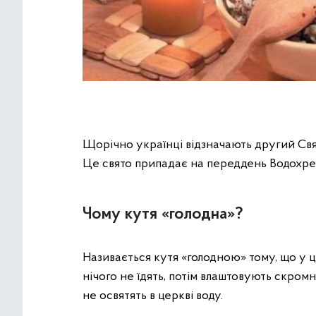
Щорічно українці відзначають другий Свя
Це свято припадає на переддень Водохрещ
Чому кутя «голодна»?
Називається кутя «голодною» тому, що у ц
нічого не їдять, потім влаштовують скромн
не освятять в церкві воду.