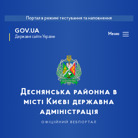
Портал в режимі тестування та наповнення
GOV.UA
Меню
Державні сайти України
Деснянська районна в
місті Києві державна
адміністрація
офіційний вебпортал