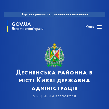
Портал в режимі тестування та наповнення
GOV.UA
Меню
Державні сайти України
Деснянська районна в
місті Києві державна
адміністрація
офіційний вебпортал