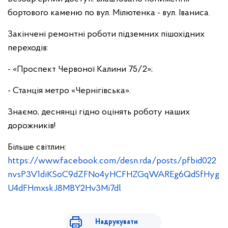
бортового каменю по вул. Мілютенка - вул. Іваниса.
Закінчені ремонтні роботи підземних пішохідних
переходів:
- «Проспект Червоної Калини 75/2»;
- Станція метро «Чернігівська».
Знаємо, деснянці гідно оцінять роботу наших
дорожників!
Більше світлин:
https://www.facebook.com/desn.rda/posts/pfbid022
nvsP3V1diKSoC9dZFNo4yHCFHZGqWAREg6QdSfHyg
U4dFHmxskJ8MBY2Hv3Mi7dl
Надрукувати