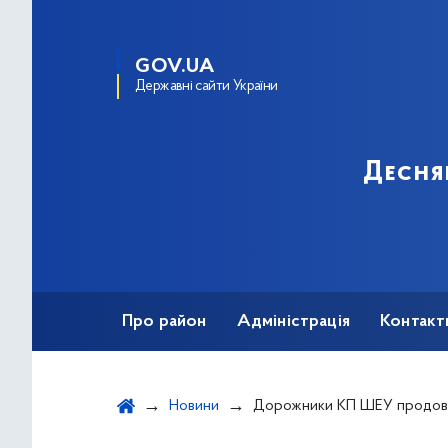
GOV.UA
Державні сайти України
Десня
Про район
Адміністрація
Контакт
Новини
Дорожники КП ШЕУ продовжують працювати та дбати про стан вули