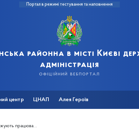
Портал в режимі тестування та наповнення
нська районна в місті Києві де
адміністрація
офіційний вебпортал
ний центр
ЦНАП
Алея Героїв
чно-дорожньої мережі нашого району