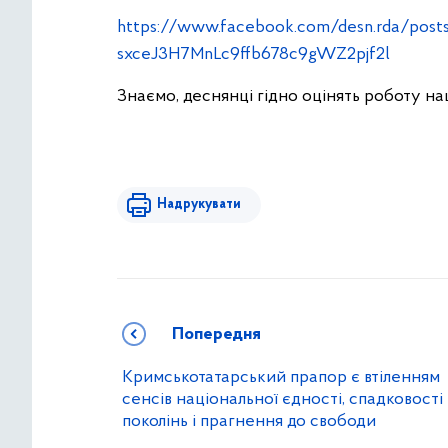
https://www.facebook.com/desn.rda/po
sxceJ3H7MnLc9ffb678c9gWZ2pjf2l
Знаємо, деснянці гідно оцінять роботу н
Надрукувати
Попередня
Кримськотатарський прапор є втіленням
сенсів національної єдності, спадковості
поколінь і прагнення до свободи