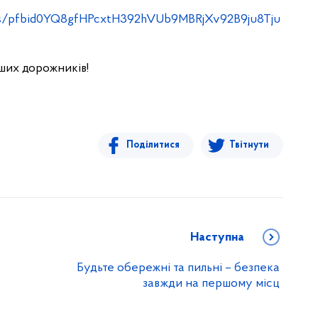
sts/pfbid0YQ8gfHPcxtH392hVUb9MBRjXv92B9ju8Tju
аших дорожників!
Поділитися
Твітнути
Наступна
Будьте обережні та пильні – безпека
завжди на першому місц