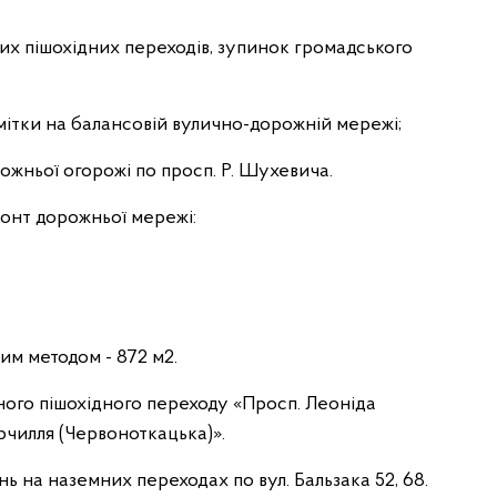
х пішохідних переходів, зупинок громадського
ітки на балансовій вулично-дорожній мережі;
рожньої огорожі по просп. Р. Шухевича.
онт дорожньої мережі:
м методом - 872 м2.
ого пішохідного переходу «Просп. Леоніда
рчилля (Червоноткацька)».
 на наземних переходах по вул. Бальзака 52, 68.