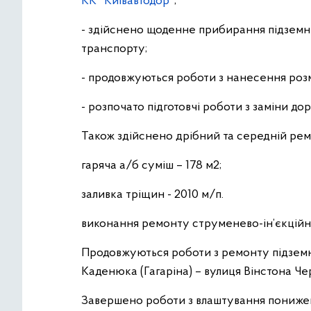
КК "Київавтодор"
;
- здійснено щоденне прибирання підземни
транспорту;
- продовжуються роботи з нанесення розм
- розпочато підготовчі роботи з заміни до
Також здійснено дрібний та середній рем
гаряча а/б суміш – 178 м2;
заливка тріщин - 2010 м/п.
виконання ремонту струменево-ін’єкційни
Продовжуються роботи з ремонту підземн
Каденюка (Гагаріна) – вулиця Вінстона Че
Завершено роботи з влаштування понижень