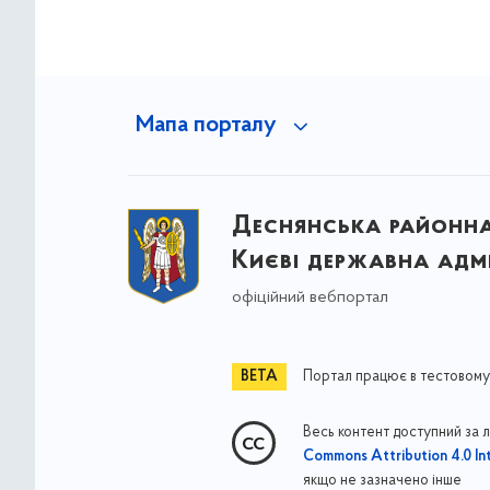
Мапа порталу
Деснянська районна 
Києві державна адмі
офіційний вебпортал
Портал працює в тестовому
Весь контент доступний за 
Commons Attribution 4.0 Int
якщо не зазначено інше