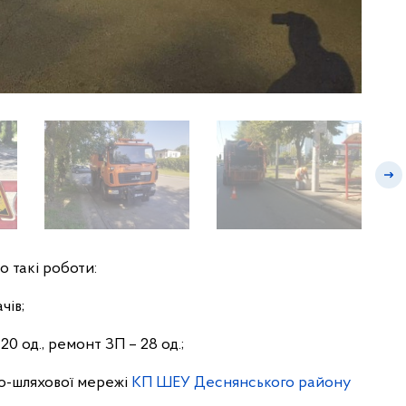
 такі роботи:
чів;
0 од., ремонт ЗП – 28 од.;
но-шляхової мережі
КП ШЕУ Деснянського району